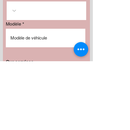
Modèle
Our services
Installation :
Radio
Haut-parleurs
Subwoofer
Amplificateur
Camera
Fabrication
Autres
Avez vous besoin de produits?
*
Oui