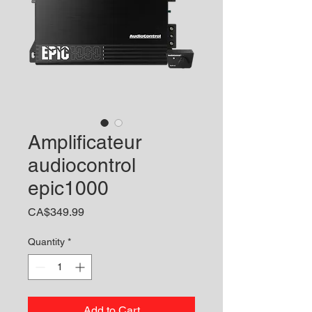
Amplificateur
audiocontrol
epic1000
Price
CA$349.99
Quantity
*
Add to Cart