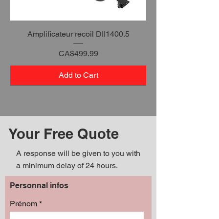
Amplificateur recoil DII1400.5
Price
CA$499.99
Add to Cart
Your Free Quote
A response will be given to you with
a minimum delay of 24 hours.
Personnal infos
Prénom