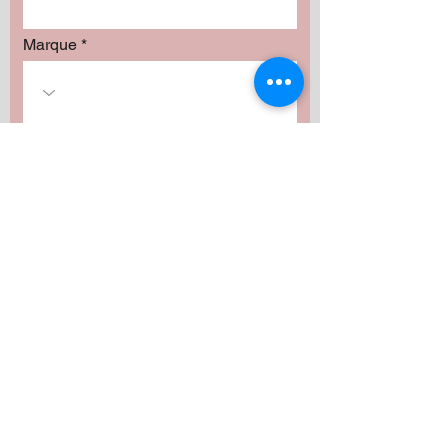
Marque
Modèle
Our services
Installation :
Radio
Haut-parleurs
Subwoofer
Amplificateur
Camera
Fabrication
Autres