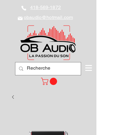
418-569-1872
obaudio@hotmail.com