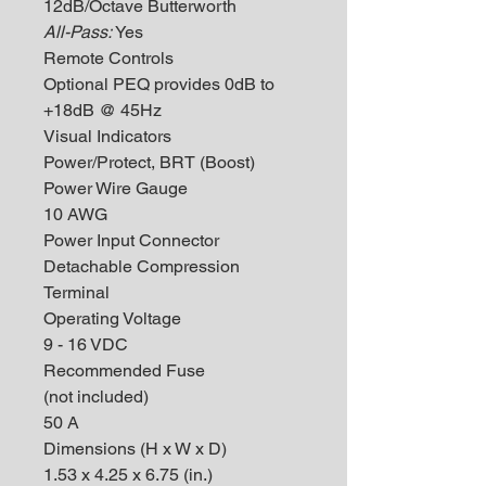
12dB/Octave Butterworth
All-Pass:
Yes
Remote Controls
Optional PEQ provides 0dB to
+18dB @ 45Hz
Visual Indicators
Power/Protect, BRT (Boost)
Power Wire Gauge
10 AWG
Power Input Connector
Detachable Compression
Terminal
Operating Voltage
9 - 16 VDC
Recommended Fuse
(not included)
50 A
Dimensions (H x W x D)
1.53 x 4.25 x 6.75 (in.)