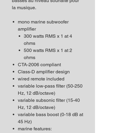
basses au niveau souhaité pour
la musique.
mono marine subwoofer
amplifier
300 watts RMS x 1 at 4
ohms
500 watts RMS x 1 at 2
ohms
CTA-2006 compliant
Class-D amplifier design
wired remote included
variable low-pass filter (50-250
Hz, 12 dB/octave)
variable subsonic filter (15-40
Hz, 12 dB/octave)
variable bass boost (0-18 dB at
45 Hz)
marine features: