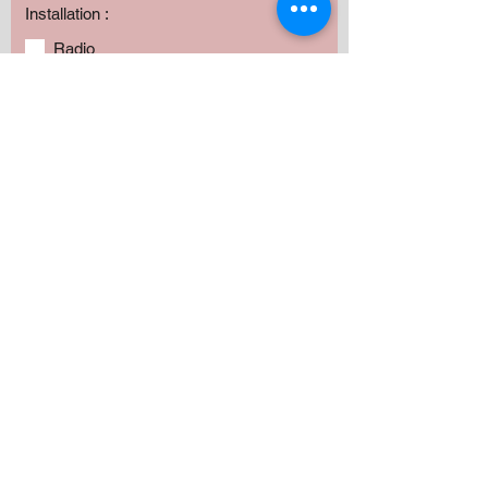
Installation :
Radio
Haut-parleurs
Subwoofer
Amplificateur
Camera
Fabrication
Autres
Avez vous besoin de produits?
*
Oui
Non
Préciser :
Our services