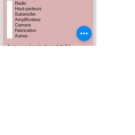
Radio
Haut-parleurs
Subwoofer
Amplificateur
Camera
Fabrication
Autres
Avez vous besoin de produits?
*
Oui
Non
Préciser :
Our services
Montant: