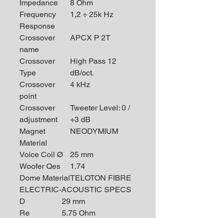
Impedance
8 Ohm
Frequency
1,2 ÷ 25k Hz
Response
Crossover
APCX P 2T
name
Crossover
High Pass 12
Type
dB/oct.
Crossover
4 kHz
point
Crossover
Tweeter Level: 0 /
adjustment
+3 dB
Magnet
NEODYMIUM
Material
Voice Coil Ø
25 mm
Woofer Qes
1.74
Dome Material
TELOTON FIBRE
ELECTRIC-ACOUSTIC SPECS
D
29 mm
Re
5.75 Ohm