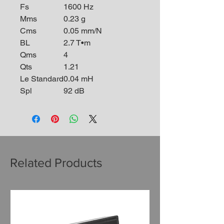
Fs
1600 Hz
Mms
0.23 g
Cms
0.05 mm/N
BL
2.7 T•m
Qms
4
Qts
1.21
Le Standard
0.04 mH
Spl
92 dB
Related Products