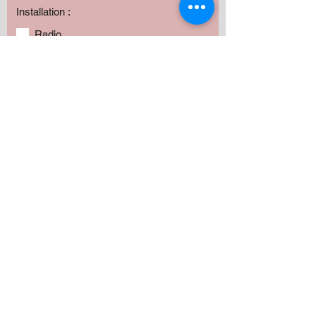
Installation :
Radio
Haut-parleurs
Subwoofer
Amplificateur
Camera
Fabrication
Autres
Avez vous besoin de produits?
*
Oui
Non
Préciser :
Our services