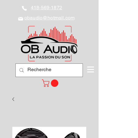
418-569-1872
obaudio@hotmail.com