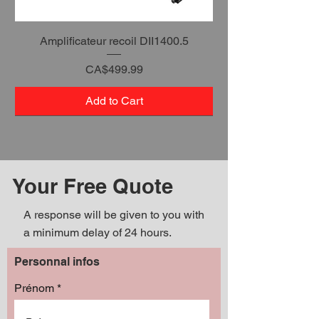
Amplificateur recoil DII1400.5
Price
CA$499.99
Add to Cart
Your Free Quote
A response will be given to you with
a minimum delay of 24 hours.
Personnal infos
Prénom