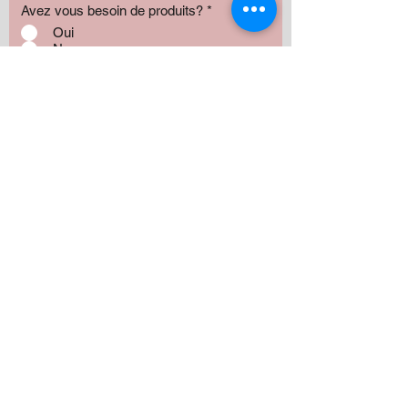
Avez vous besoin de produits?
*
Oui
Non
Préciser :
Our services
Montant:
500 $
1000 $
1500 $
2000 $
3000 $
5000+ $