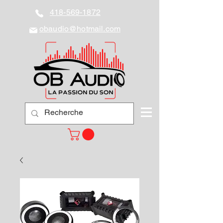
418-569-1872
obaudio@hotmail.com