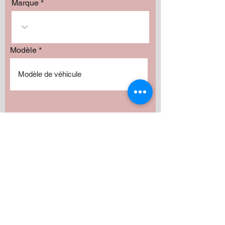
Marque
Modèle
Our services
Installation :
Radio
Haut-parleurs
Subwoofer
Amplificateur
Camera
Fabrication
Autres
Avez vous besoin de produits?
*