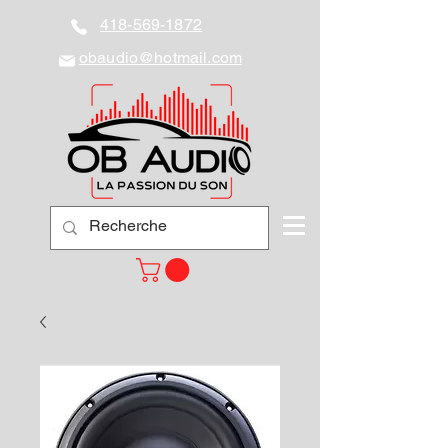
418-569-1872
obaudio@hotmail.com