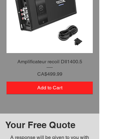
Amplificateur recoil DII1400.5
Price
CA$499.99
Add to Cart
Your Free Quote
A response will be given to you with