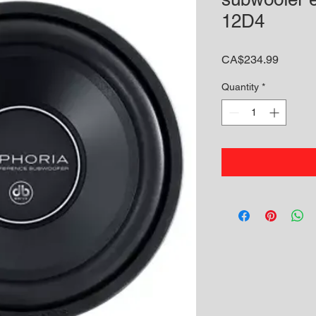
12D4
Price
CA$234.99
Quantity
*