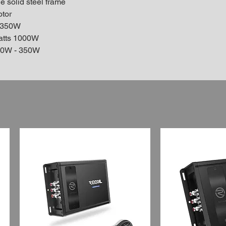
 solid steel frame
otor
 350W
atts 1000W
50W - 350W