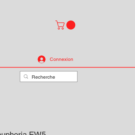
Connexion
euphoria EW5-