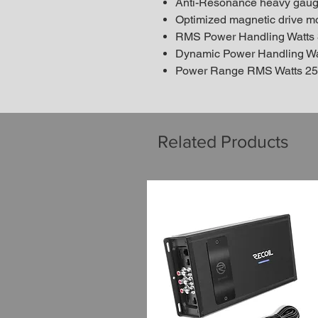
Anti-Resonance heavy gauge
Optimized magnetic drive m
RMS Power Handling Watts
Dynamic Power Handling W
Power Range RMS Watts 2
Related Products