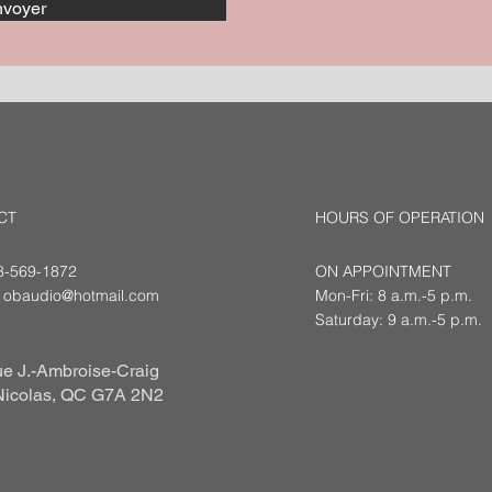
voyer
CT
HOURS OF OPERATION
18-569-1872
ON APPOINTMENT
:
obaudio@hotmail.com
Mon-Fri: 8 a.m.-5 p.m.
Saturday: 9 a.m.-5 p.m.
e J.-Ambroise-Craig
Nicolas, QC G7A 2N2