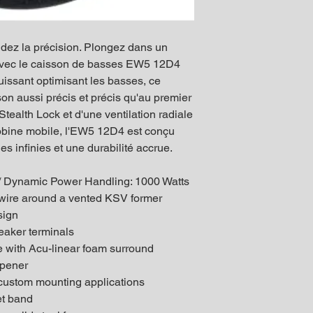
dez la précision. Plongez dans un
avec le caisson de basses EW5 12D4
uissant optimisant les basses, ce
on aussi précis et précis qu'au premier
Stealth Lock et d'une ventilation radiale
bobine mobile, l'EW5 12D4 est conçu
 infinies et une durabilité accrue.
/ Dynamic Power Handling: 1000 Watts
 wire around a vented KSV former
sign
eaker terminals
e with Acu-linear foam surround
mpener
 custom mounting applications
et band