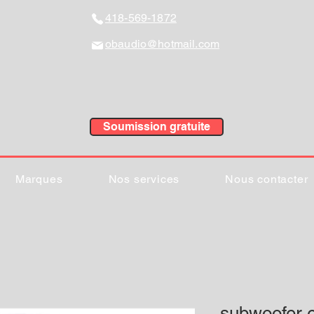
418-569-1872
obaudio@hotmail.com
Soumission gratuite
Marques
Nos services
Nous contacter
subwoofer 