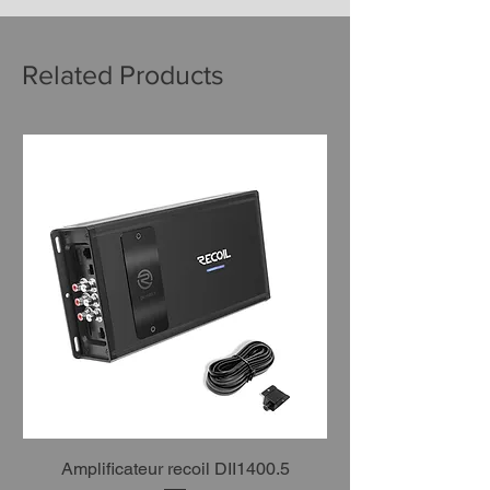
Related Products
Amplificateur recoil DII1400.5