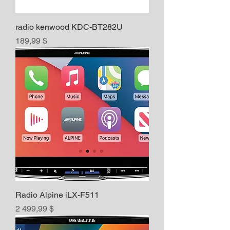
radio kenwood KDC-BT282U
Prix
189,99 $
Radio Alpine iLX-F511
Prix
2 499,99 $