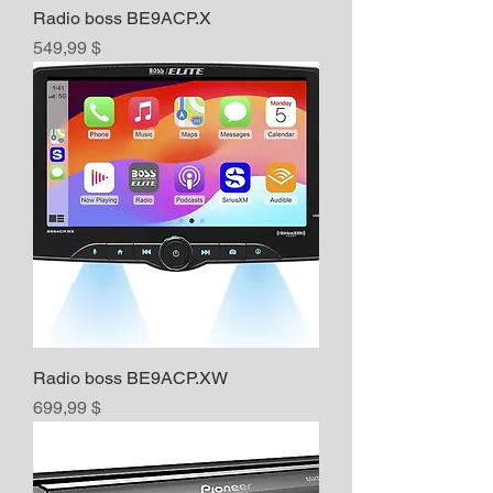
Radio boss BE9ACP.X
Prix
549,99 $
Radio boss BE9ACP.XW
Prix
699,99 $