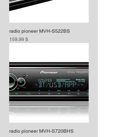
radio pioneer MVH-S522BS
Prix
159,99 $
radio pioneer MVH-S720BHS