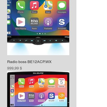
Radio boss BE12ACP.WX
Prix
999,99 $