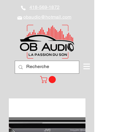
418-569-1872
obaudio@hotmail.com