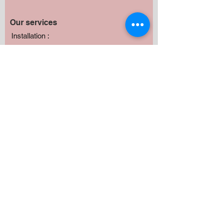
Our services
Installation :
Radio
Haut-parleurs
Subwoofer
Amplificateur
Camera
Fabrication
Autres
Avez vous besoin de produits?
*
Oui
Non
Préciser :