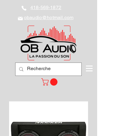
418-569-1872
obaudio@hotmail.com