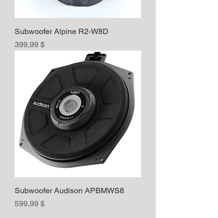
Subwoofer Alpine R2-W8D
Prix
399,99 $
Subwoofer Audison APBMWS8
Prix
599,99 $