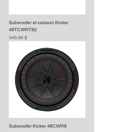
Subwoofer et caisson Kicker
48TCWRT82
Prix
349,99 $
Subwoofer Kicker 48CWR8