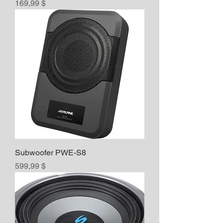
Prix
169,99 $
Subwoofer PWE-S8
Prix
599,99 $