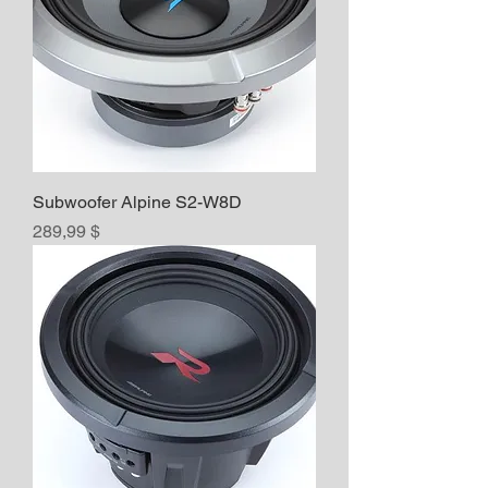
Subwoofer Alpine S2-W8D
Prix
289,99 $