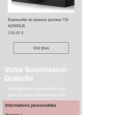
Subwoofer et caisson pioneer TS-
A2000LB
Prix
239,99 $
Voir plus
Votre Soumission
Gratuite
Une réponse vous sera allouée
avec un délai minimum de 24h.
Informations personnelles
Prénom