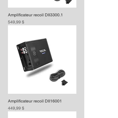
Amplificateur recoil DII3300.1
Prix
549,99 $
Amplificateur recoil DII16001
Prix
449,99 $