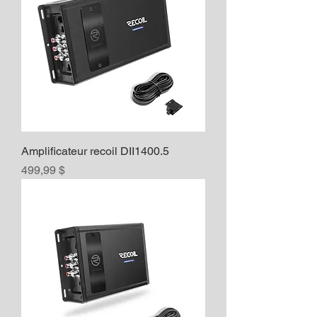
Amplificateur recoil DII1400.5
Prix
499,99 $