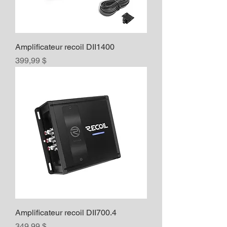
Amplificateur recoil DII1400
Prix
399,99 $
Amplificateur recoil DII700.4
Prix
349,99 $