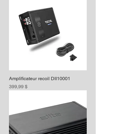
Amplificateur recoil DII10001
Prix
399,99 $