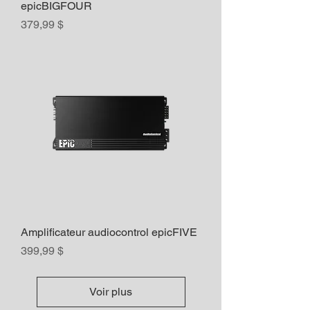
epicBIGFOUR
Prix
379,99 $
Amplificateur audiocontrol epicFIVE
Prix
399,99 $
Voir plus