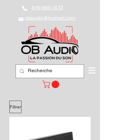
418-569-1872
obaudio@hotmail.com
Filtrer