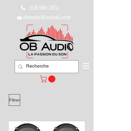
418-569-1872
obaudio@hotmail.com
Filtrer