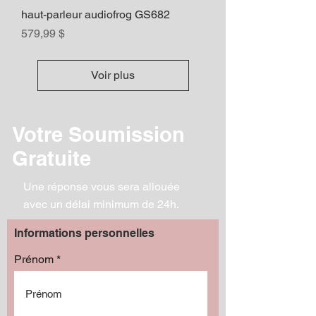
haut-parleur audiofrog GS682
Prix
579,99 $
Voir plus
Votre Soumission
Gratuite
Une réponse vous sera allouée
avec un délai minimum de 24h.
Informations personnelles
Prénom