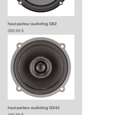
haut-parleur audiofrog G62
Prix
389,99 $
haut-parleur audiofrog GS42
Prix
469,99 $