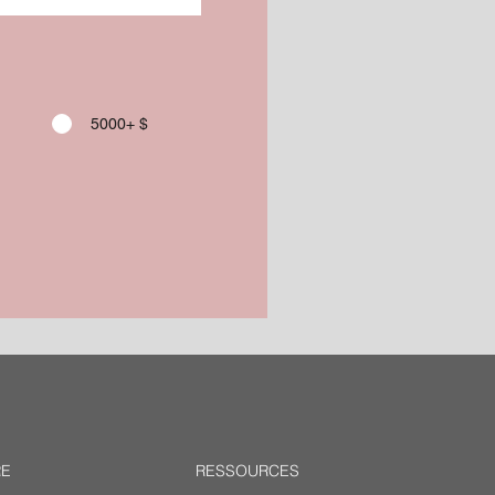
5000+ $
RE
RESSOURCES