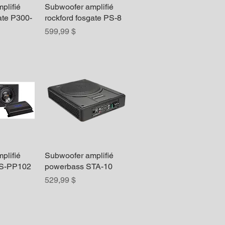
plifié
apide
Subwoofer amplifié
Aperçu rapide
ate P300-
rockford fosgate PS-8
Prix
599,99 $
plifié
apide
Subwoofer amplifié
Aperçu rapide
PS-PP102
powerbass STA-10
Prix
529,99 $