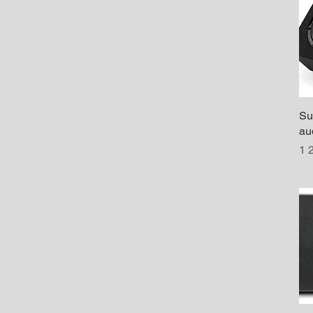
Su
au
Pr
1 