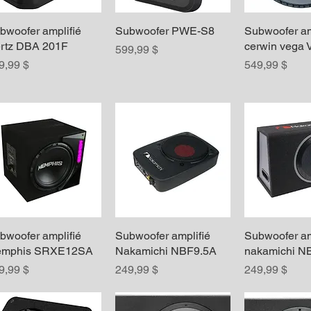
bwoofer amplifié
Aperçu rapide
Subwoofer PWE-S8
Aperçu rapide
Subwoofer am
Aperçu r
rtz DBA 201F
cerwin vega
Prix
599,99 $
ix
Prix
9,99 $
549,99 $
bwoofer amplifié
Aperçu rapide
Subwoofer amplifié
Aperçu rapide
Subwoofer am
Aperçu r
mphis SRXE12SA
Nakamichi NBF9.5A
nakamichi 
ix
Prix
Prix
9,99 $
249,99 $
249,99 $