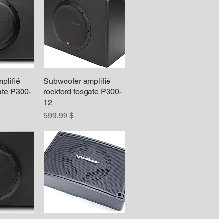
plifié
apide
Subwoofer amplifié
Aperçu rapide
ate P300-
rockford fosgate P300-
12
Prix
599,99 $