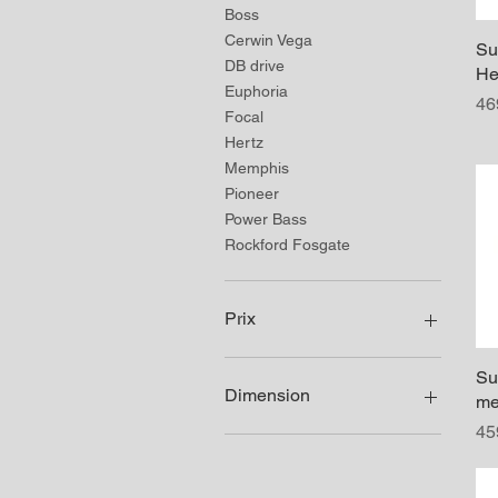
Boss
Cerwin Vega
Su
DB drive
He
Euphoria
Pr
46
Focal
Hertz
Memphis
Pioneer
Power Bass
Rockford Fosgate
Prix
Su
234 $CA
1 380 $CA
Dimension
me
Pr
45
6.5 & 8 p. sub
10p. sub
12 & 13p. sub