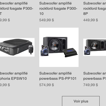
bwoofer amplifié
Aperçu rapide
Subwoofer amplifié
Aperçu rapide
Subwoofer am
Aperçu r
ckford fosgate P300-
rockford fosgate P300-
rockford fosg
T
10
8P
ix
Prix
Prix
9,99 $
549,99 $
449,99 $
bwoofer amplifié
Aperçu rapide
Subwoofer amplifié
Aperçu rapide
Subwoofer am
Aperçu r
phoria EPSW10
powerbass PS-PP101
powerbass 
ix
Prix
Prix
9,99 $
574,99 $
749,99 $
Voir plus