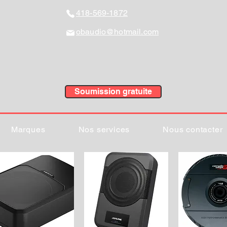
418-569-1872
obaudio@hotmail.com
Soumission gratuite
Marques
Nos services
Nous contacter