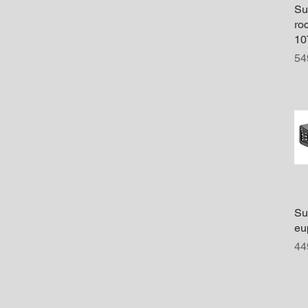
Su
ro
10
Pr
54
Su
eu
Pr
44