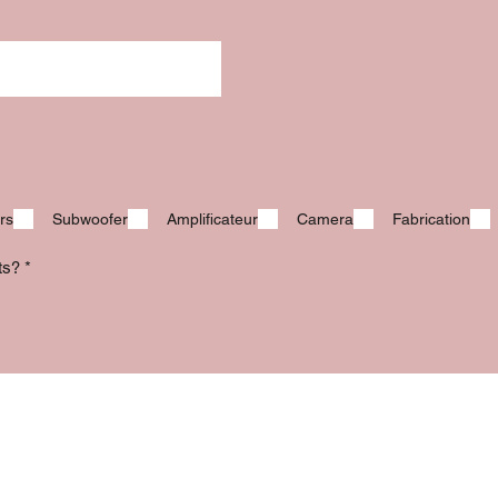
rs
Subwoofer
Amplificateur
Camera
Fabrication
its?
*