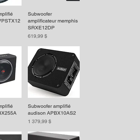
plifié
apide
Subwoofer
Aperçu rapide
 VPSTX12
amplificateur memphis
SRXE12DP
Prix
619,99 $
plifié
apide
Subwoofer amplifié
Aperçu rapide
NBX255A
audison APBX10AS2
Prix
1 379,99 $