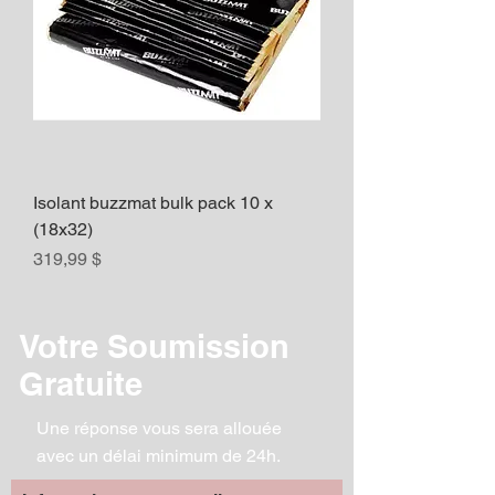
Isolant buzzmat bulk pack 10 x
(18x32)
Prix
319,99 $
Votre Soumission
Gratuite
Une réponse vous sera allouée
avec un délai minimum de 24h.