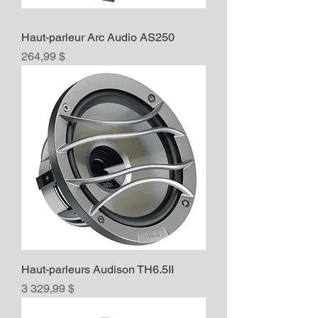
Haut-parleur Arc Audio AS250
Prix
264,99 $
Haut-parleurs Audison TH6.5II
Prix
3 329,99 $