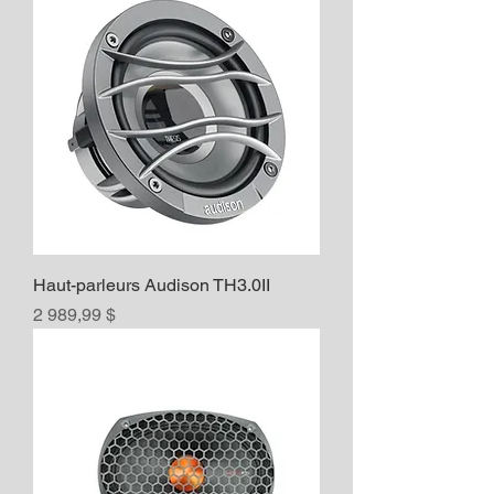
Haut-parleurs Audison TH3.0II
Prix
2 989,99 $