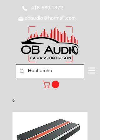
418-569-1872
obaudio@hotmail.com