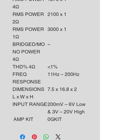
4Ω
RMS POWER
2100 x 1
2Ω
RMS POWER
3000 x 1
1Ω
BRIDGED/MO
–
NO POWER
4Ω
THD% 4Ω
<1%
FREQ
11Hz – 200Hz
RESPONSE
DIMENSIONS
7.5 x 16.8 x 2
L x W x H
INPUT RANGE
200mV – 6V Low
& 3V – 20V High
AMP KIT
0GKIT