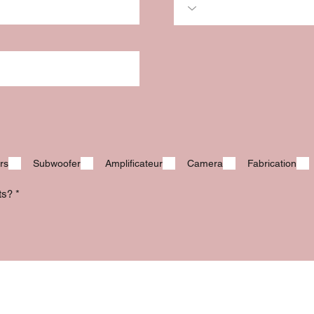
rs
Subwoofer
Amplificateur
Camera
Fabrication
its?
*