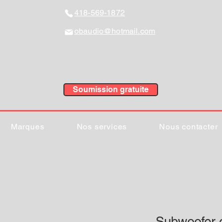
418-569-1872
obaudio@hotmail.com
Soumission gratuite
Marques
Nos services
Nous contacter
Subwoofer e