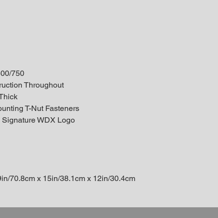
500/750
uction Throughout
 Thick
unting T-Nut Fasteners
th Signature WDX Logo
9in/70.8cm x 15in/38.1cm x 12in/30.4cm