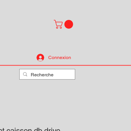
Connexion
t caisson db drive