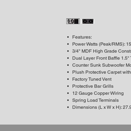
Features:
Power Watts (Peak/RMS): 1
3/4" MDF High Grade Constr
Dual Layer Front Baffle 1.5"
Counter Sunk Subwoofer Mo
Plush Protective Carpet wi
Factory Tuned Vent
Protective Bar Grills
12 Gauge Copper Wiring
Spring Load Terminals
Dimensions (L x W x H): 27.