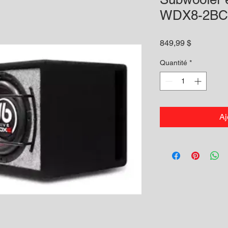
WDX8-2BC
Prix
849,99 $
Quantité
*
Aj