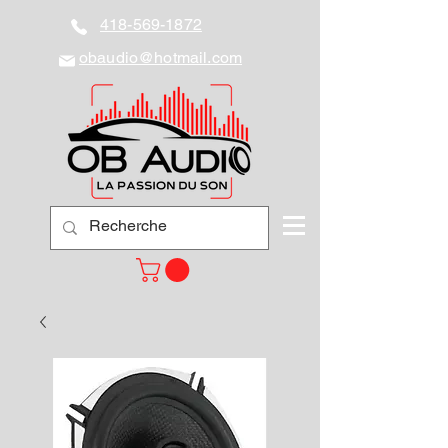
418-569-1872
obaudio@hotmail.com