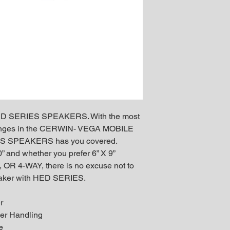
 HED SERIES SPEAKERS. With the most
ranges in the CERWIN- VEGA MOBILE
S SPEAKERS has you covered.
0” and whether you prefer 6” X 9”
, OR 4-WAY, there is no excuse not to
peaker with HED SERIES.
r
r Handling
e