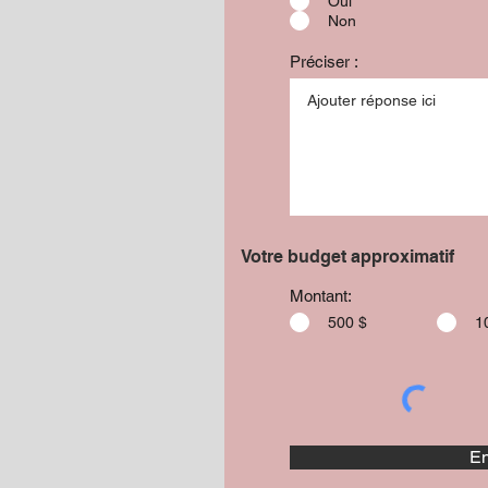
Oui
Non
Préciser :
Votre budget approximatif
Montant:
500 $
1
En