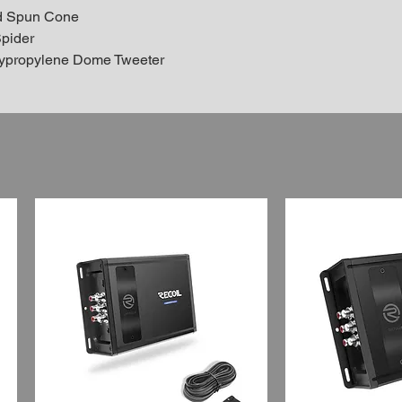
ed Spun Cone
pider
lypropylene Dome Tweeter