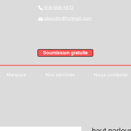
418-569-1872
obaudio@hotmail.com
Soumission gratuite
Marques
Nos services
Nous contacter
haut parleu