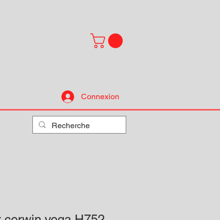
Connexion
r cerwin vega H752