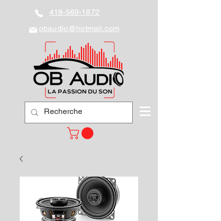
418-569-1872
obaudio@hotmail.com