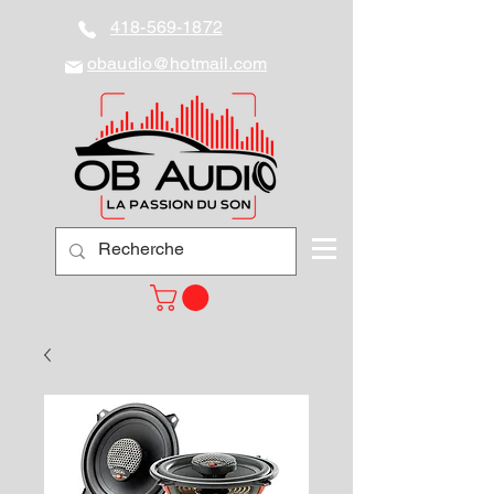
418-569-1872
obaudio@hotmail.com