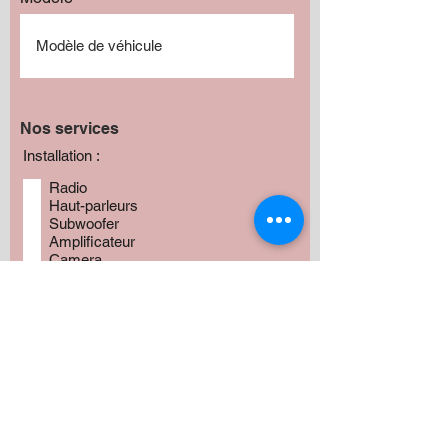
Nos services
Installation :
Radio
Haut-parleurs
Subwoofer
Amplificateur
Camera
Fabrication
Autres
Avez vous besoin de produits?
*
Oui
Non
Préciser :