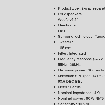
Product type : 2-way separat
Loudspeakers :
Woofer: 6.5"
Membrane :
Flax
Surround technology : Tun
Tweeter :
165 mm
Filter : Integrated
Frequency response (+/- 3dB
55Hz - 28kHz
Maximum power : 160 watts
Maximum SPL (peak@1m) :
90.5 DECIBEL
Motor : Ferrite
Nominal Impedance : 4 Ω
Nominal power : 80 W RMS
Sensitivity : 90.5 dB