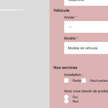
Ajouter au panier
Ajouter au panier
Ajouter au panier
louée avec un
Véhicule
Année
Modèle
Nos services
Installation :
Radio
Haut-parleu
Avez vous besoin de produ
Oui
Non