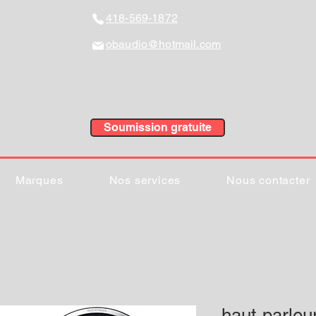
418-569-1872
obaudio@hotmail.com
Soumission gratuite
Marques
Nos services
Nous contacter
haut-parleu