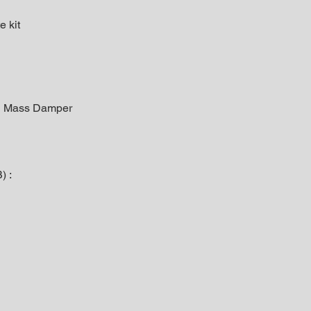
e kit
ed Mass Damper
) :