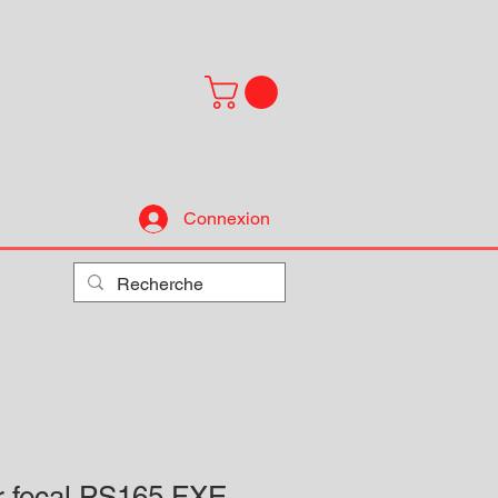
Connexion
r focal PS165 FXE