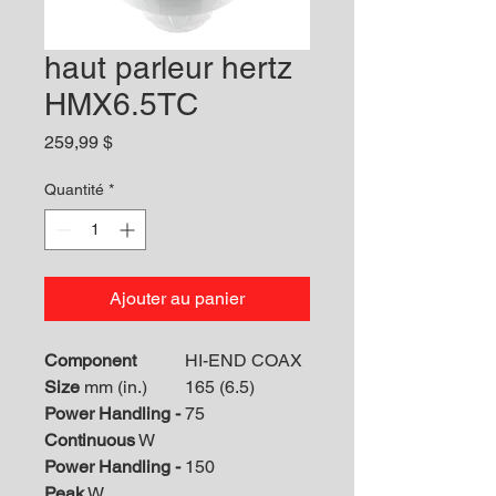
haut parleur hertz
HMX6.5TC
Prix
259,99 $
Quantité
*
Ajouter au panier
Component
HI-END COAX
Size
mm (in.)
165 (6.5)
Power Handling -
75
Continuous
W
Power Handling -
150
Peak
W