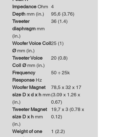
Impedance
Ohm
4
Depth
mm (in.)
95,6 (3.76)
Tweeter
36 (1.4)
diaphragm
mm
(in.)
Woofer Voice Coil
25 (1)
Ø
mm (in.)
Tweeter Voice
20 (0.8)
Coil Ø
mm (in.)
Frequency
50 ÷ 25k
Response
Hz
Woofer Magnet
78,5 x 32 x 17
size D x d x h
mm
(3.09 x 1.26 x
(in.)
0.67)
Tweeter Magnet
19,7 x 3 (0.78 x
size D x h
mm
0.12)
(in.)
Weight of one
1 (2.2)