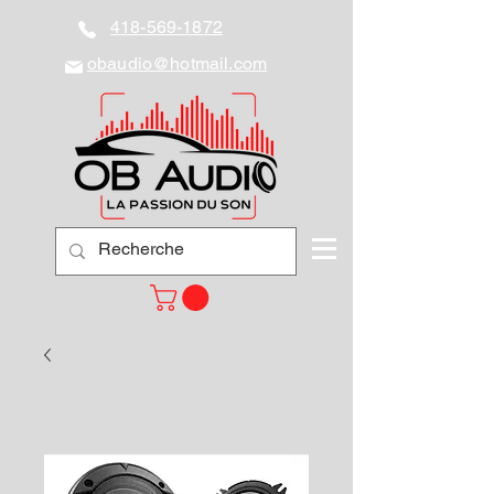
418-569-1872
obaudio@hotmail.com