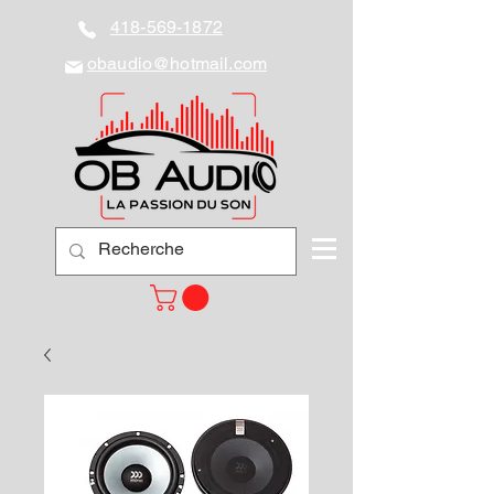
418-569-1872
obaudio@hotmail.com