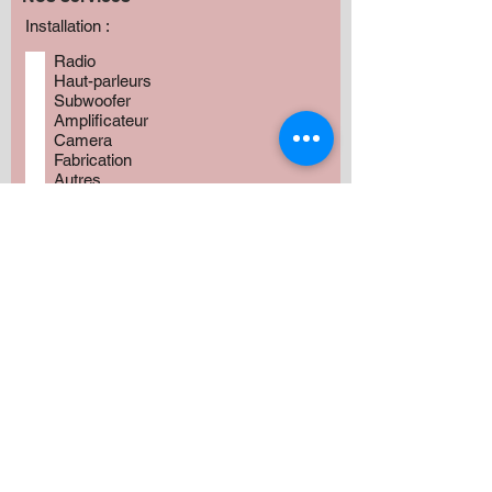
Installation :
Radio
Haut-parleurs
Subwoofer
Amplificateur
Camera
Fabrication
Autres
Avez vous besoin de produits?
*
Oui
Non
Préciser :