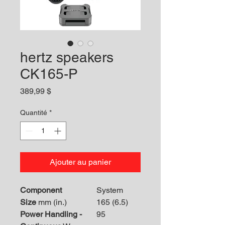
hertz speakers
CK165-P
Prix
389,99 $
Quantité
*
Ajouter au panier
Component
System
Size
mm (in.)
165 (6.5)
Power Handling -
95