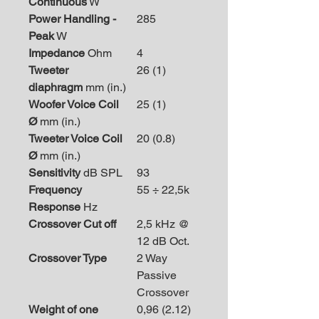
Continuous
W
Power Handling -
285
Peak
W
Impedance
Ohm
4
Tweeter
26 (1)
diaphragm
mm (in.)
Woofer Voice Coil
25 (1)
Ø
mm (in.)
Tweeter Voice Coil
20 (0.8)
Ø
mm (in.)
Sensitivity
dB SPL
93
Frequency
55 ÷ 22,5k
Response
Hz
Crossover Cut off
2,5 kHz @
12 dB Oct.
Crossover Type
2 Way
Passive
Crossover
Weight of one
0,96 (2.12)