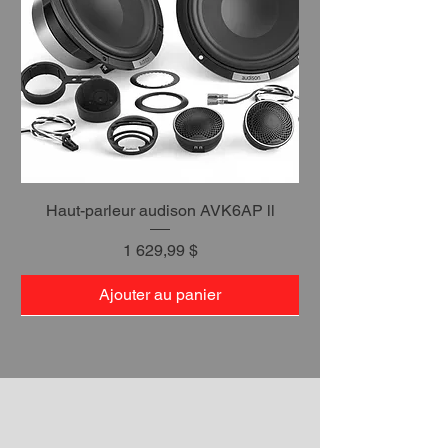
Haut-parleur audison AVK6AP ll
Prix
1 629,99 $
Ajouter au panier
Votre Soumission