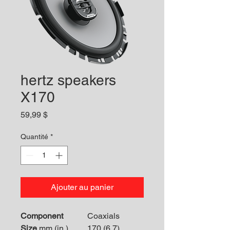
hertz speakers
X170
Prix
59,99 $
Quantité
*
Ajouter au panier
Component
Coaxials
Size
mm (in.)
170 (6.7)