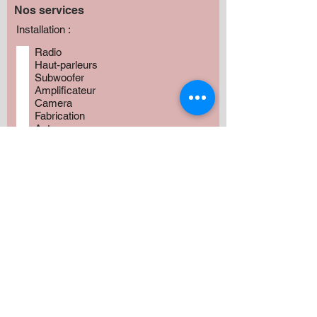
Nos services
Installation :
Radio
Haut-parleurs
Subwoofer
Amplificateur
Camera
Fabrication
Autres
Avez vous besoin de produits?
*
Oui
Non
Préciser :