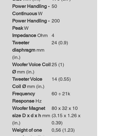
Power Handling -
50
Continuous
W
Power Handling -
200
Peak
W
Impedance
Ohm
4
Tweeter
24 (0.9)
diaphragm
mm
(in.)
Woofer Voice Coil
25 (1)
Ø
mm (in.)
Tweeter Voice
14 (0.55)
Coil Ø
mm (in.)
Frequency
60 ÷ 21k
Response
Hz
Woofer Magnet
80 x 32 x 10
size D x d x h
mm
(3.15 x 1.26 x
(in.)
0.39)
Weight of one
0,56 (1.23)