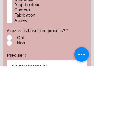
Amplificateur
Camera
Fabrication
Autres
Avez vous besoin de produits?
*
Oui
Non
Préciser :
Votre budget approximatif
Montant:
500 $
1000 $
1500 $