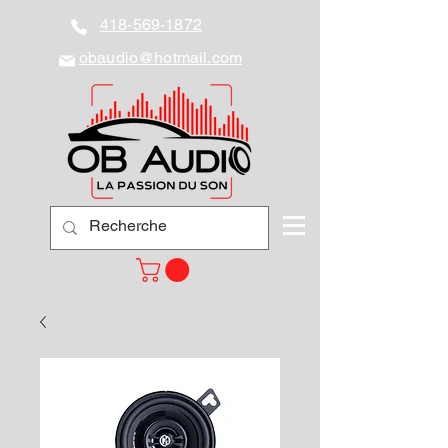
418-569-1872
obaudio@hotmail.com