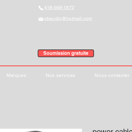
418-569-1872
obaudio@hotmail.com
Soumission gratuite
Marques
Nos services
Nous contacter
power cable