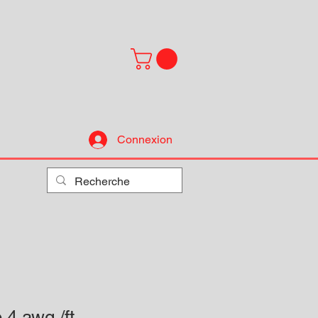
Connexion
 4 awg /ft