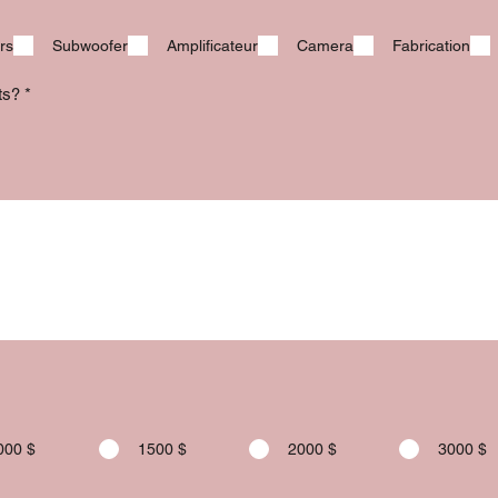
rs
Subwoofer
Amplificateur
Camera
Fabrication
its?
*
000 $
1500 $
2000 $
3000 $