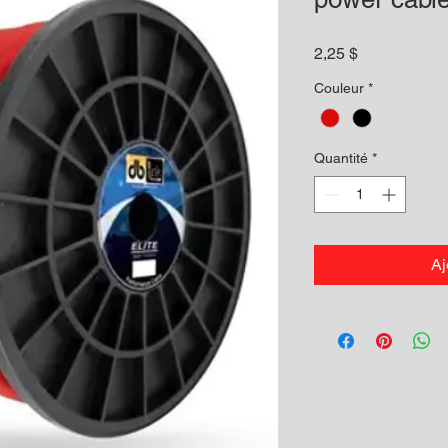
Prix
2,25 $
Couleur
*
Quantité
*
Aj