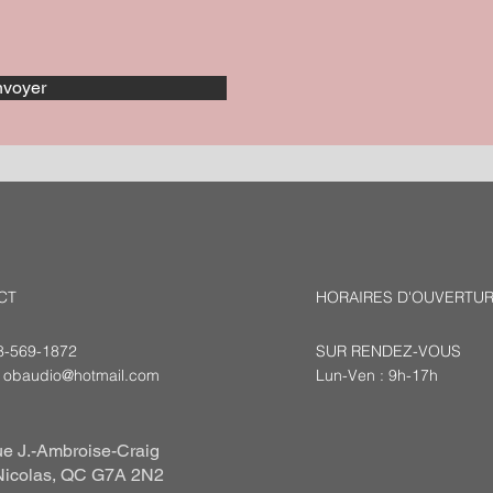
voyer
CT
HORAIRES D'OUVERTU
18-569-1872
SUR RENDEZ-VOUS
:
obaudio@hotmail.com
Lun-Ven : 9h-17h
e J.-Ambroise-Craig
Nicolas, QC G7A 2N2