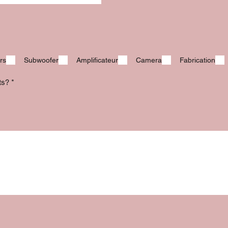
rs
Subwoofer
Amplificateur
Camera
Fabrication
its?
*