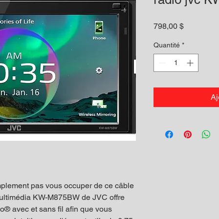
Prix
798,00 $
Quantité
*
Aj
implement pas vous occuper de ce câble
multimédia KW-M875BW de JVC offre
® avec et sans fil afin que vous