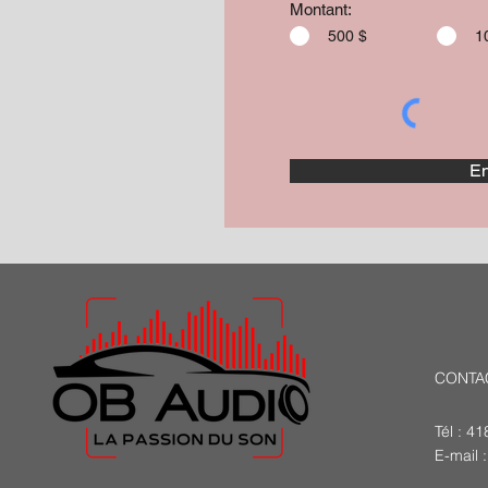
Montant:
500 $
1
En
CONTA
Tél : 4
E-mail 