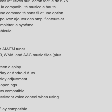
ces intuitives sur l'écran tactile de 6,75
la compatibilité musicale haute
une commodité sans fil et une option
s pouvez ajouter des amplificateurs et
ompléter le système
éhicule.
th AM/FM tuner
3, WMA, and AAC music files (plus
creen display
lay or Android Auto
splay adjustment
h openings
uto compatible
ssistant voice control when using
Play compatible