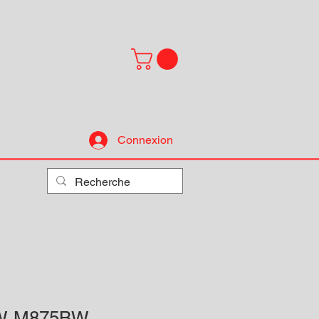
Connexion
 KW-M875BW