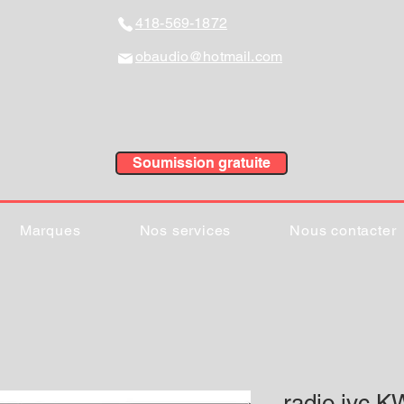
418-569-1872
obaudio@hotmail.com
Soumission gratuite
Marques
Nos services
Nous contacter
radio jvc