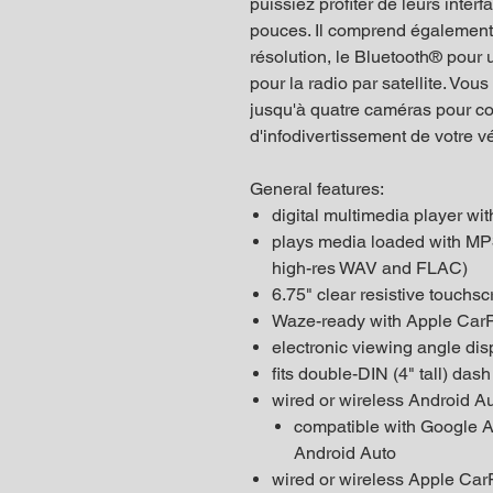
puissiez profiter de leurs interfa
pouces. Il comprend également 
résolution, le Bluetooth® pour 
pour la radio par satellite. Vou
jusqu'à quatre caméras pour c
d'infodivertissement de votre v
General features:
digital multimedia player wi
plays media loaded with MP
high-res WAV and FLAC)
6.75" clear resistive touchs
Waze-ready with Apple CarP
electronic viewing angle di
fits double-DIN (4" tall) das
wired or wireless Android A
compatible with Google A
Android Auto
wired or wireless Apple Car