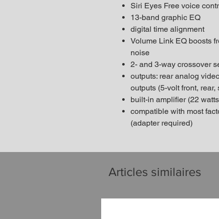
Siri Eyes Free voice contr
13-band graphic EQ
digital time alignment
Volume Link EQ boosts fre
noise
2- and 3-way crossover se
outputs: rear analog vid
outputs (5-volt front, rear,
built-in amplifier (22 wa
compatible with most fact
(adapter required)
Articles similaires