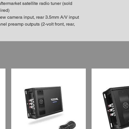
termarket satellite radio tuner (sold
ired)
view camera input, rear 3.5mm A/V input
nel preamp outputs (2-volt front, rear,