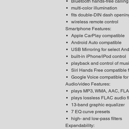
Bluetooth hands-free callin
multi-color illumination
fits double-DIN dash openin
wireless remote control
Smartphone Features:
Apple CarPlay compatible
Android Auto compatible
USB Mirroring for select An
built-in iPhone/iPod control
playback and control of musi
Siri Hands Free compatible 
Google Voice compatible for
Audio/video Features:
plays MP3, WMA, AAC, FLAC
plays lossless FLAC audio fi
13-band graphic equalizer
7 EQ curve presets
high- and low-pass filters
Expandability: