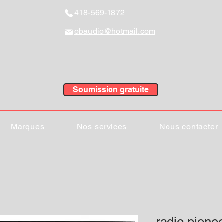
418-569-1872
obaudio@hotmail.com
Soumission gratuite
Marques
Nos services
Nous contacter
radio pion