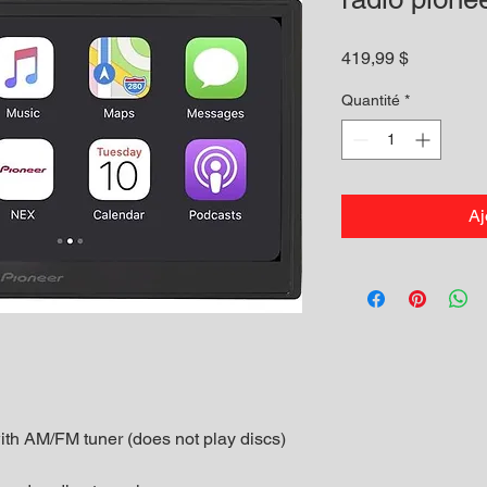
Prix
419,99 $
Quantité
*
Aj
with AM/FM tuner (does not play discs)