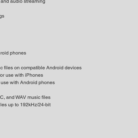
g and audio streaming
gs
droid phones
c files on compatible Android devices
for use with iPhones
 use with Android phones
, and WAV music files
les up to 192kHz/24-bit