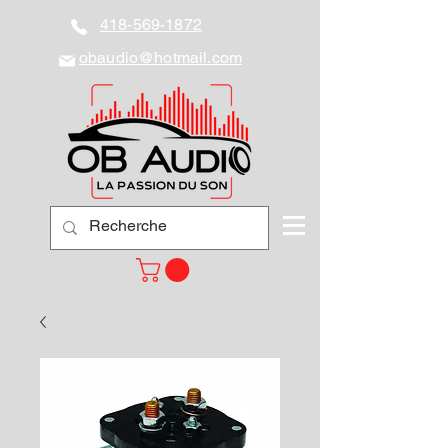
418-569-1872
obaudio@hotmail.com