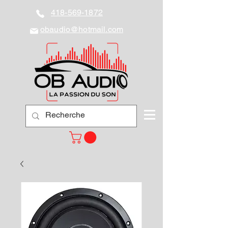
418-569-1872
obaudio@hotmail.com