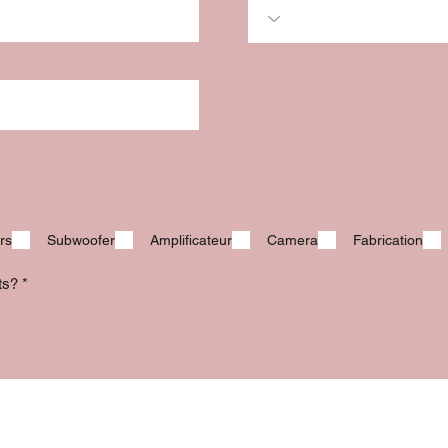
rs
Subwoofer
Amplificateur
Camera
Fabrication
its?
*