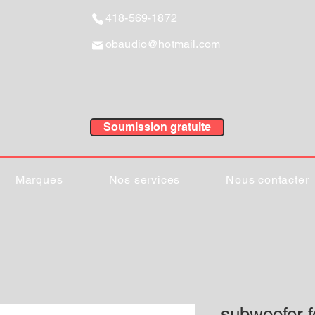
418-569-1872
obaudio@hotmail.com
Soumission gratuite
Marques
Nos services
Nous contacter
subwoofer 