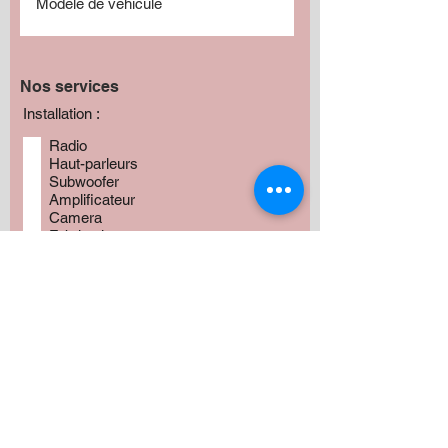
Nos services
Installation :
Radio
Haut-parleurs
Subwoofer
Amplificateur
Camera
Fabrication
Autres
Avez vous besoin de produits?
*
Oui
Non
Préciser :