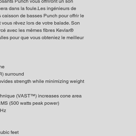
posants Punch vous offriront un son
era dans la foule.Les ingénieurs de
 caisson de basses Punch pour offrir le
 vous rêvez lors de votre balade. Son
orcé avec les mêmes fibres Kevlar®
alles pour que vous obteniez le meilleur
one
BR) surround
vides strength while minimizing weight
echnique (VAST™) increases cone area
RMS (500 watts peak power)
 Hz
ubic feet