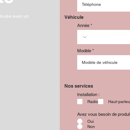
Prix
Prix
Prix
1 229,99 $
699,99 $
299,99 $
Ajouter au panier
Ajouter au panier
Ajouter au panier
louée avec un
Véhicule
Année
Modèle
Nos services
Installation :
Radio
Haut-parleu
Avez vous besoin de produ
Oui
Non