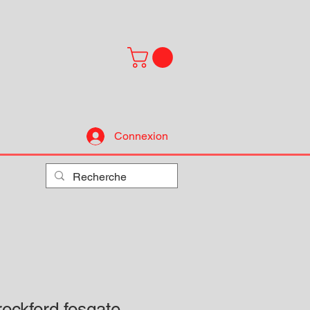
Connexion
ockford fosgate