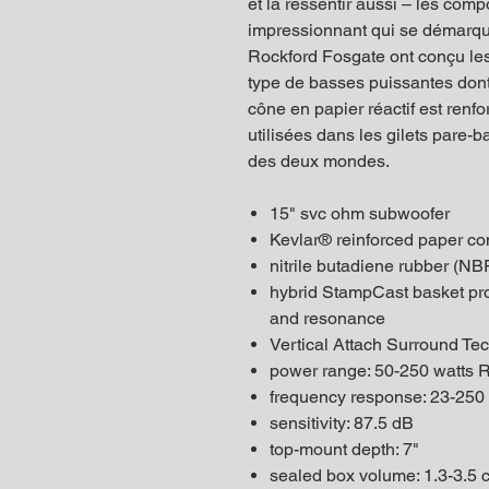
et la ressentir aussi – les com
impressionnant qui se démarqu
Rockford Fosgate ont conçu les
type de basses puissantes dont
cône en papier réactif est renf
utilisées dans les gilets pare-b
des deux mondes.
15" svc ohm subwoofer
Kevlar® reinforced paper c
nitrile butadiene rubber (N
hybrid StampCast basket pro
and resonance
Vertical Attach Surround T
power range: 50-250 watts 
frequency response: 23-250
sensitivity: 87.5 dB
top-mount depth: 7"
sealed box volume: 1.3-3.5 c