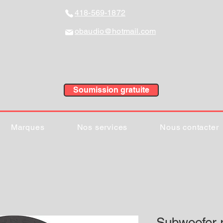
418-569-1872
obaudio@hotmail.com
Soumission gratuite
Marques
Nos services
Nous contacter
Subwoofer r