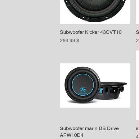
Subwoofer Kicker 43CVT10
Aperçu rapide
S
Prix
P
269,99 $
2
Subwoofer marin DB Drive
Aperçu rapide
s
APW10D4
P
4