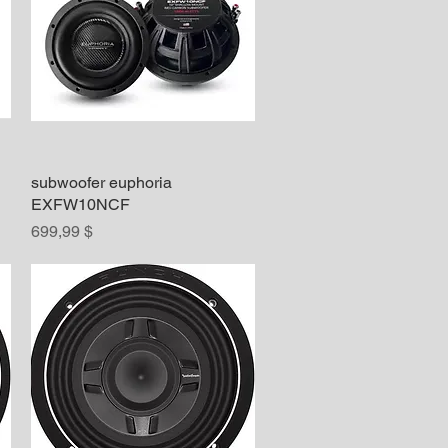
subwoofer euphoria
Aperçu rapide
EXFW10NCF
Prix
699,99 $