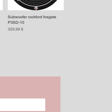
Subwoofer rockford fosgate
Aperçu rapide
P3SD-10
Prix
329,99 $