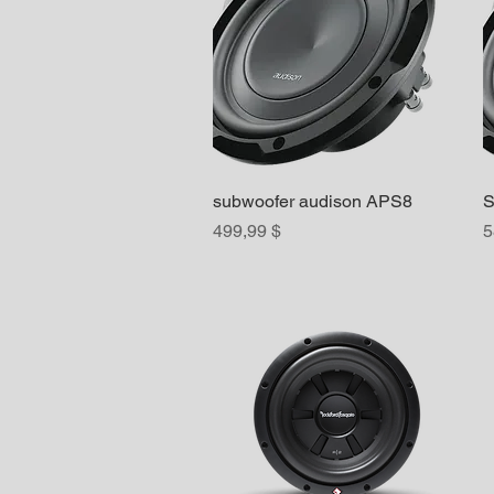
subwoofer audison APS8
Aperçu rapide
S
Prix
P
499,99 $
5