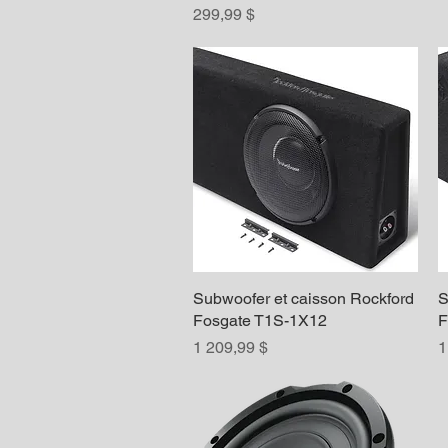
Prix
299,99 $
Subwoofer et caisson Rockford
Aperçu rapide
S
Fosgate T1S-1X12
F
Prix
P
1 209,99 $
1