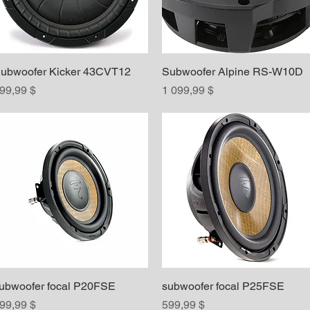
ubwoofer Kicker 43CVT12
Aperçu rapide
Subwoofer Alpine RS-W10D
Aperçu rapide
rix
Prix
99,99 $
1 099,99 $
ubwoofer focal P20FSE
Aperçu rapide
subwoofer focal P25FSE
Aperçu rapide
rix
Prix
99,99 $
599,99 $