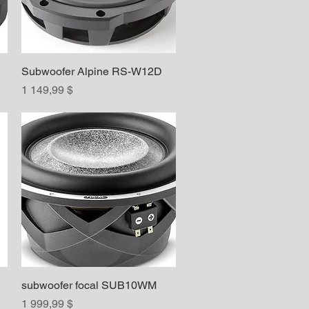
Subwoofer Alpine RS-W12D
Aperçu rapide
Prix
1 149,99 $
subwoofer focal SUB10WM
Aperçu rapide
Prix
1 999,99 $