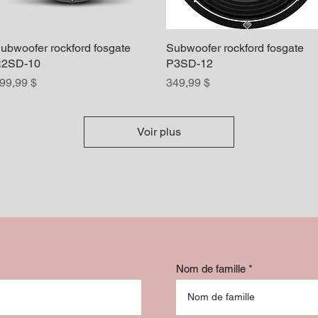
ubwoofer rockford fosgate
Aperçu rapide
Subwoofer rockford fosgate
Aperçu rapide
2SD-10
P3SD-12
rix
Prix
99,99 $
349,99 $
Voir plus
Nom de famille