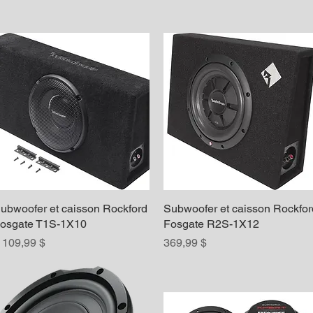
ubwoofer et caisson Rockford
Aperçu rapide
Subwoofer et caisson Rockfor
Aperçu rapide
osgate T1S-1X10
Fosgate R2S-1X12
rix
Prix
 109,99 $
369,99 $