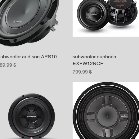
ubwoofer audison APS10
Aperçu rapide
subwoofer euphoria
Aperçu rapide
EXFW12NCF
rix
89,99 $
Prix
799,99 $