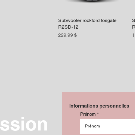
Subwoofer rockford fosgate
Aperçu rapide
S
R2SD-12
R
Prix
P
229,99 $
1
Informations personnelles
Prénom
ssion