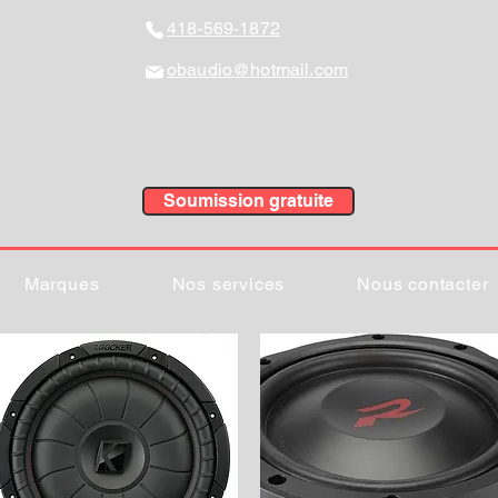
418-569-1872
obaudio@hotmail.com
Soumission gratuite
Marques
Nos services
Nous contacter