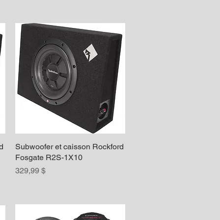
d
Subwoofer et caisson Rockford
Aperçu rapide
Fosgate R2S-1X10
Prix
329,99 $