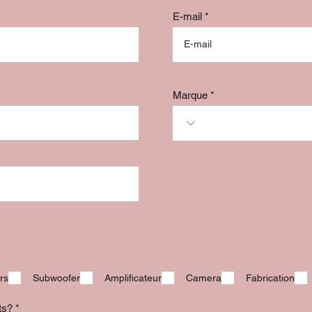
E-mail
Marque
rs
Subwoofer
Amplificateur
Camera
Fabrication
its?
*