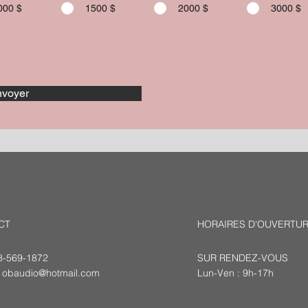
000 $
1500 $
2000 $
3000 $
voyer
CT
HORAIRES D'OUVERTU
18-569-1872
SUR RENDEZ-VOUS
:
obaudio@hotmail.com
Lun-Ven : 9h-17h