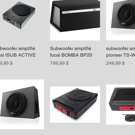
bwoofer amplifié
Aperçu rapide
Subwoofer amplifié
Aperçu rapide
subwoofer am
Aperçu r
cal ISUB ACTIVE
focal BOMBA BP20
pioneer TS-
ix
Prix
Prix
9,99 $
799,99 $
249,99 $