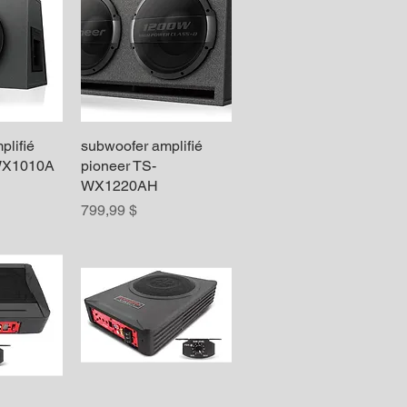
plifié
apide
subwoofer amplifié
Aperçu rapide
WX1010A
pioneer TS-
WX1220AH
Prix
799,99 $