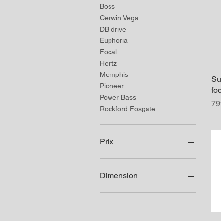
Boss
Cerwin Vega
DB drive
Euphoria
Focal
Hertz
Memphis
Su
Pioneer
fo
Power Bass
Pr
79
Rockford Fosgate
Prix
234 $CA
1 380 $CA
Dimension
6.5 & 8 p. sub
10p. sub
12 & 13p. sub