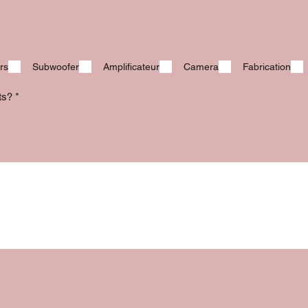
rs
Subwoofer
Amplificateur
Camera
Fabrication
its?
*