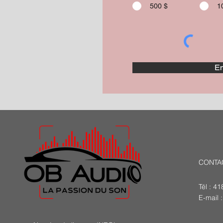
500 $
1
En
CONTA
Tél : 4
E-mail 