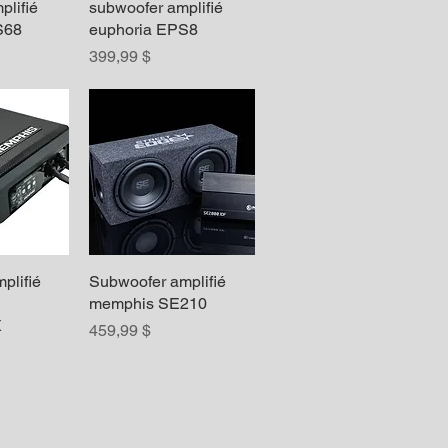
plifié
apide
subwoofer amplifié
Aperçu rapide
S68
euphoria EPS8
Prix
399,99 $
plifié
apide
Subwoofer amplifié
Aperçu rapide
memphis SE210
X
Prix
459,99 $