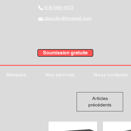
418-569-1872
obaudio@hotmail.com
Soumission gratuite
Marques
Nos services
Nous contacter
Articles
précédents