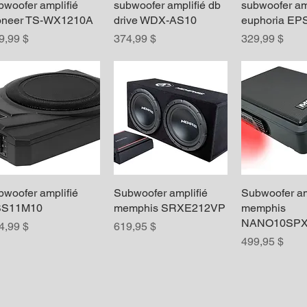
bwoofer amplifié
Aperçu rapide
subwoofer amplifié db
Aperçu rapide
subwoofer am
Aperçu r
oneer TS-WX1210A
drive WDX-AS10
euphoria EP
ix
Prix
Prix
9,99 $
374,99 $
329,99 $
bwoofer amplifié
Aperçu rapide
Subwoofer amplifié
Aperçu rapide
Subwoofer am
Aperçu r
SS11M10
memphis SRXE212VP
memphis
NANO10SP
ix
Prix
4,99 $
619,95 $
Prix
499,95 $